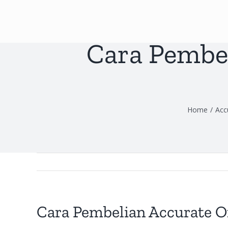
Skip
to
content
Cara Pembel
Home
/
Acc
Cara Pembelian Accurate O