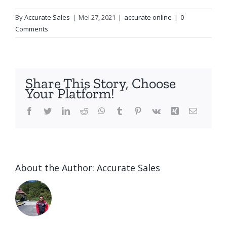
By
Accurate Sales
|
Mei 27, 2021
|
accurate online
|
0
Comments
Share This Story, Choose
Your Platform!
Facebook
Twitter
LinkedIn
Reddit
WhatsApp
Tumblr
Pinterest
Vk
Xing
Email
About the Author:
Accurate Sales
Meningkat