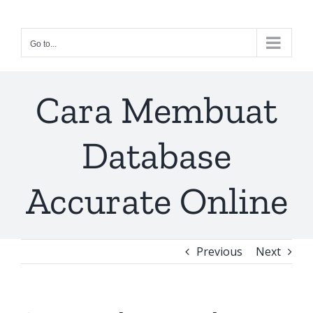
Skip
to
Go to...
content
Cara Membuat
Database
Accurate Online
Previous
Next