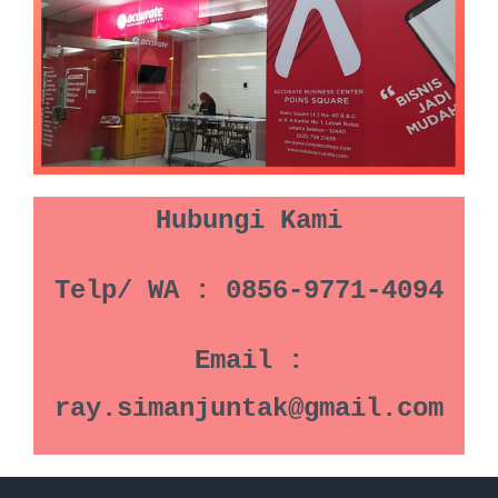
Hubungi Kami
Telp/ WA : 0856-9771-4094
Email :
ray.simanjuntak@gmail.com