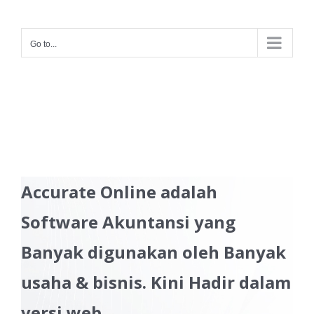
Skip
to
Go to...
content
Accurate Online adalah
Software Akuntansi yang
Banyak digunakan oleh Banyak
usaha & bisnis. Kini Hadir dalam
versi web.