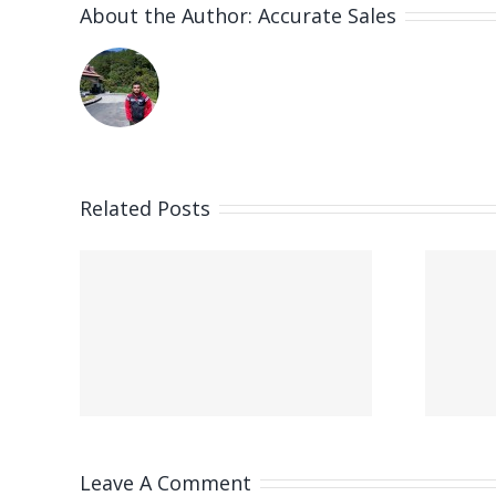
About the Author:
Accurate Sales
Related Posts
cal
RTP ellenőrzése a
ters
legjobb
ng
slotjainkban
Leave A Comment