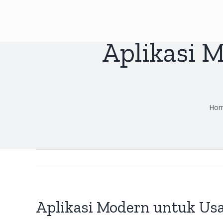
Skip
to
content
Aplikasi 
Ho
Aplikasi Modern untuk Us